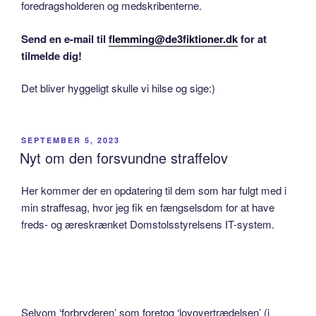
foredragsholderen og medskribenterne.
Send en e-mail til
flemming@de3fiktioner.dk
for at
tilmelde dig!
Det bliver hyggeligt skulle vi hilse og sige:)
POSTED
SEPTEMBER 5, 2023
ON
Nyt om den forsvundne straffelov
Her kommer der en opdatering til dem som har fulgt med i
min straffesag, hvor jeg fik en fængselsdom for at have
freds- og æreskrænket Domstolsstyrelsens IT-system.
Selvom ‘forbryderen’ som foretog ‘lovovertrædelsen’ (i