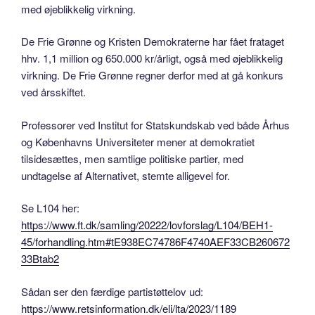
med øjeblikkelig virkning.
De Frie Grønne og Kristen Demokraterne har fået frataget
hhv. 1,1 million og 650.000 kr/årligt, også med øjeblikkelig
virkning. De Frie Grønne regner derfor med at gå konkurs
ved årsskiftet.
Professorer ved Institut for Statskundskab ved både Århus
og Københavns Universiteter mener at demokratiet
tilsidesættes, men samtlige politiske partier, med
undtagelse af Alternativet, stemte alligevel for.
Se L104 her:
https://www.ft.dk/samling/20222/lovforslag/L104/BEH1-
45/forhandling.htm#tE938EC74786F4740AEF33CB260672
33Btab2
Sådan ser den færdige partistøttelov ud:
https://www.retsinformation.dk/eli/lta/2023/1189