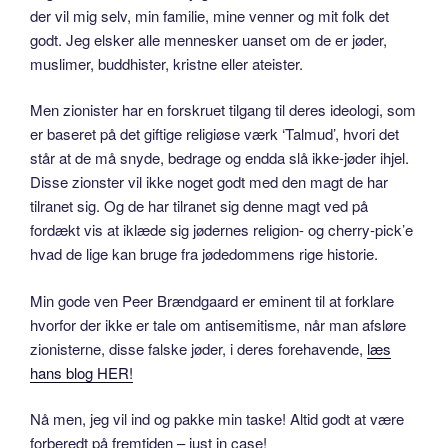
der vil mig selv, min familie, mine venner og mit folk det
godt. Jeg elsker alle mennesker uanset om de er jøder,
muslimer, buddhister, kristne eller ateister.
Men zionister har en forskruet tilgang til deres ideologi, som
er baseret på det giftige religiøse værk ‘Talmud’, hvori det
står at de må snyde, bedrage og endda slå ikke-jøder ihjel.
Disse zionster vil ikke noget godt med den magt de har
tilranet sig. Og de har tilranet sig denne magt ved på
fordækt vis at iklæde sig jødernes religion- og cherry-pick’e
hvad de lige kan bruge fra jødedommens rige historie.
Min gode ven Peer Brændgaard er eminent til at forklare
hvorfor der ikke er tale om antisemitisme, når man afsløre
zionisterne, disse falske jøder, i deres forehavende,
læs
hans blog HER!
Nå men, jeg vil ind og pakke min taske! Altid godt at være
forberedt på fremtiden – just in case!