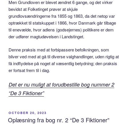
Men Grundloven er blevet ændret 6 gange, og det virker
bevidst at Folketinget prøver at skjule
grundlovsændringerne fra 1855 og 1863, da det netop var
optrækket til statskuppet i 1866, hvor Danmark går tilbage
til enevælde, hvor adlens (godsejernes) politikere er dem
der udfører magtudøvelsen i Landstinget.
Denne praksis med at forbipassere befolkningen, som
bliver ved med at gå til diverse valghandlinger, uden rigtig at
få indflydelse på noget af væsentlig betydning; den praksis
er fortsat frem til i dag.
Det er nu muligt at forudbestille bog nummer 2
“De 3 Fiktioner”
POSTED
OCTOBER 20, 2023
ON
Oplæsning fra bog nr. 2 “De 3 Fiktioner”