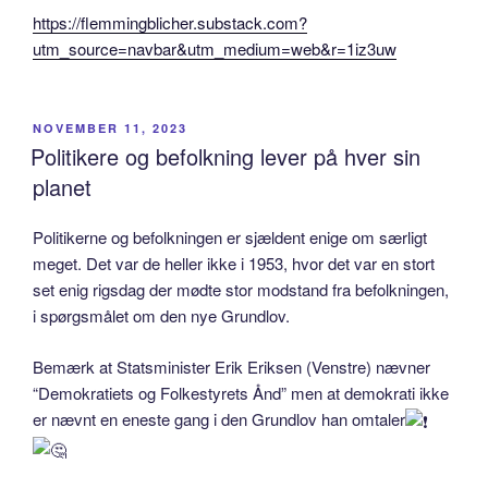
https://flemmingblicher.substack.com?
utm_source=navbar&utm_medium=web&r=1iz3uw
POSTED
NOVEMBER 11, 2023
ON
Politikere og befolkning lever på hver sin
planet
Politikerne og befolkningen er sjældent enige om særligt
meget. Det var de heller ikke i 1953, hvor det var en stort
set enig rigsdag der mødte stor modstand fra befolkningen,
i spørgsmålet om den nye Grundlov.
Bemærk at Statsminister Erik Eriksen (Venstre) nævner
“Demokratiets og Folkestyrets Ånd” men at demokrati ikke
er nævnt en eneste gang i den Grundlov han omtaler