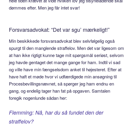
hele tiden krævet at vide hvilken lov jeg tilsyneladende skal
dømmes efter. Men jeg får intet svar!
Forsvarsadvokat: “Det var sgu’ mærkeligt!”
Min beskikkede forsvarsadvokat blev selvfølgelig også
spurgt til den manglende straffelov. Men det var ligesom om
at han ikke rigtigt kunne tage mit spørgsmål seriøst, selvom
jeg havde gentaget det mange gange for ham. Indtil vi sad
og ville have min fængselsdom anket til højesteret. Efter at
have haft et møde hvor vi udfærdigede min ansøgning til
Procesbevillingsnævnet, så spørger jeg ham endnu en
gang, og endelig tager han fat på opgaven. Samtalen
foregik nogenlunde sådan her:
Flemming: Nå, har du så fundet den der
straffelov?