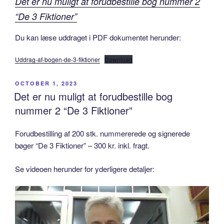
Det er nu muligt at forudbestille bog nummer 2
“De 3 Fiktioner”
Du kan læse uddraget i PDF dokumentet herunder:
Uddrag-af-bogen-de-3-fiktioner
Download
POSTED
OCTOBER 1, 2023
ON
Det er nu muligt at forudbestille bog
nummer 2 “De 3 Fiktioner”
Forudbestilling af 200 stk. nummererede og signerede
bøger “De 3 Fiktioner” – 300 kr. inkl. fragt.
Se videoen herunder for yderligere detaljer: