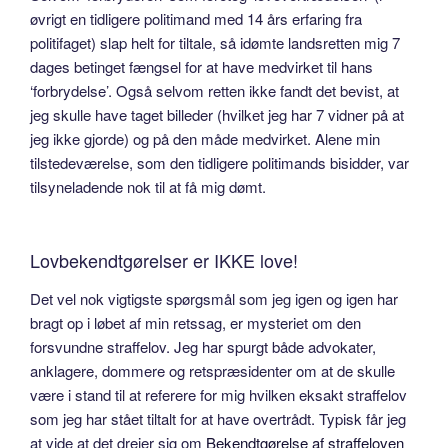
øvrigt en tidligere politimand med 14 års erfaring fra
politifaget) slap helt for tiltale, så idømte landsretten mig 7
dages betinget fængsel for at have medvirket til hans
‘forbrydelse’. Også selvom retten ikke fandt det bevist, at
jeg skulle have taget billeder (hvilket jeg har 7 vidner på at
jeg ikke gjorde) og på den måde medvirket. Alene min
tilstedeværelse, som den tidligere politimands bisidder, var
tilsyneladende nok til at få mig dømt.
Lovbekendtgørelser er IKKE love!
Det vel nok vigtigste spørgsmål som jeg igen og igen har
bragt op i løbet af min retssag, er mysteriet om den
forsvundne straffelov. Jeg har spurgt både advokater,
anklagere, dommere og retspræsidenter om at de skulle
være i stand til at referere for mig hvilken eksakt straffelov
som jeg har stået tiltalt for at have overtrådt. Typisk får jeg
at vide at det drejer sig om
Bekendtgørelse af straffeloven