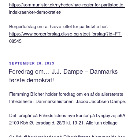
https://kommunister.dk/nyheder/nye-regler-for-partistoette-
indskraenker-demokratiet/
Borgerforslag om at hæve loftet for partistøtte her:
https://www.borgerforslag.dk/se-og-stoet-forslag/?Id=FT-
08545
POSTED
SEPTEMBER 26, 2023
ON
Foredrag om… J.J. Dampe – Danmarks
første demokrat!
Flemming Blicher holder foredrag om en af de allerstørste
frihedshelte i Danmarkshistorien, Jacob Jacobsen Dampe.
Det foregår på Frihedslistens nye kontor på Lyngbyvej 56A,
2100 Kbh Ø, torsdag d. 28/9 kl. 19-21. Alle kan deltage.
Se link til begivenheden på Frihedslistens hjemmeside her: