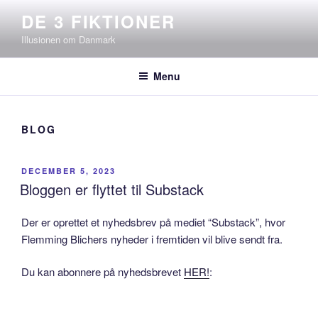
Skip
DE 3 FIKTIONER
to
Illusionen om Danmark
content
Menu
BLOG
POSTED
DECEMBER 5, 2023
ON
Bloggen er flyttet til Substack
Der er oprettet et nyhedsbrev på mediet “Substack”, hvor
Flemming Blichers nyheder i fremtiden vil blive sendt fra.
Du kan abonnere på nyhedsbrevet
HER!
: