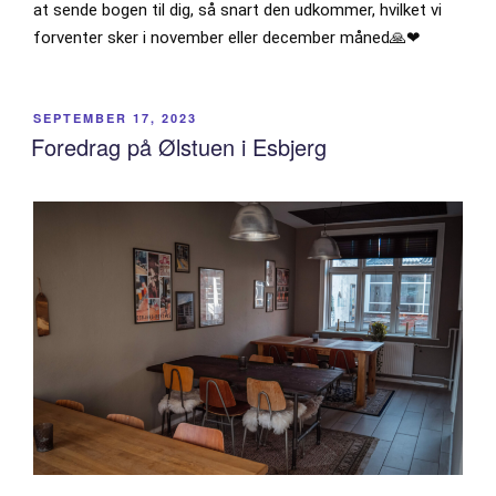
at sende bogen til dig, så snart den udkommer, hvilket vi
forventer sker i november eller december måned🙏❤
POSTED
SEPTEMBER 17, 2023
ON
Foredrag på Ølstuen i Esbjerg