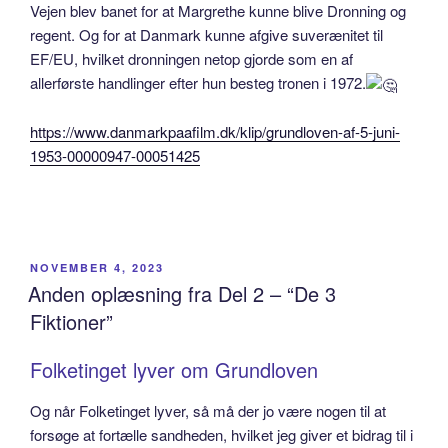
Vejen blev banet for at Margrethe kunne blive Dronning og
regent. Og for at Danmark kunne afgive suverænitet til
EF/EU, hvilket dronningen netop gjorde som en af
allerførste handlinger efter hun besteg tronen i 1972.
https://www.danmarkpaafilm.dk/klip/grundloven-af-5-juni-
1953-00000947-00051425
POSTED
NOVEMBER 4, 2023
ON
Anden oplæsning fra Del 2 – “De 3
Fiktioner”
Folketinget lyver om Grundloven
Og når Folketinget lyver, så må der jo være nogen til at
forsøge at fortælle sandheden, hvilket jeg giver et bidrag til i