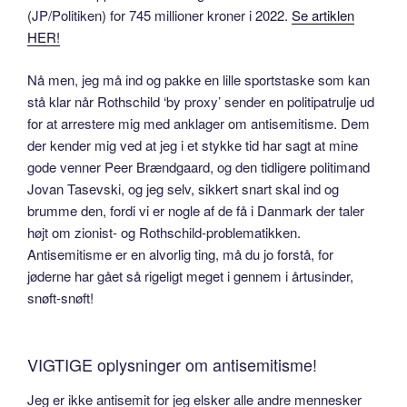
(JP/Politiken) for 745 millioner kroner i 2022.
Se artiklen
HER!
Nå men, jeg må ind og pakke en lille sportstaske som kan
stå klar når Rothschild ‘by proxy’ sender en politipatrulje ud
for at arrestere mig med anklager om antisemitisme. Dem
der kender mig ved at jeg i et stykke tid har sagt at mine
gode venner Peer Brændgaard, og den tidligere politimand
Jovan Tasevski, og jeg selv, sikkert snart skal ind og
brumme den, fordi vi er nogle af de få i Danmark der taler
højt om zionist- og Rothschild-problematikken.
Antisemitisme er en alvorlig ting, må du jo forstå, for
jøderne har gået så rigeligt meget i gennem i årtusinder,
snøft-snøft!
VIGTIGE oplysninger om antisemitisme!
Jeg er ikke antisemit for jeg elsker alle andre mennesker