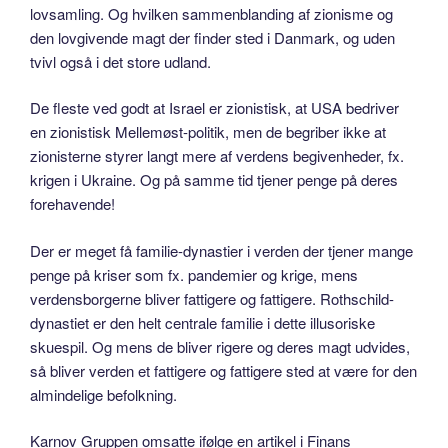
lovsamling. Og hvilken sammenblanding af zionisme og
den lovgivende magt der finder sted i Danmark, og uden
tvivl også i det store udland.
De fleste ved godt at Israel er zionistisk, at USA bedriver
en zionistisk Mellemøst-politik, men de begriber ikke at
zionisterne styrer langt mere af verdens begivenheder, fx.
krigen i Ukraine. Og på samme tid tjener penge på deres
forehavende!
Der er meget få familie-dynastier i verden der tjener mange
penge på kriser som fx. pandemier og krige, mens
verdensborgerne bliver fattigere og fattigere. Rothschild-
dynastiet er den helt centrale familie i dette illusoriske
skuespil. Og mens de bliver rigere og deres magt udvides,
så bliver verden et fattigere og fattigere sted at være for den
almindelige befolkning.
Karnov Gruppen omsatte ifølge en artikel i Finans