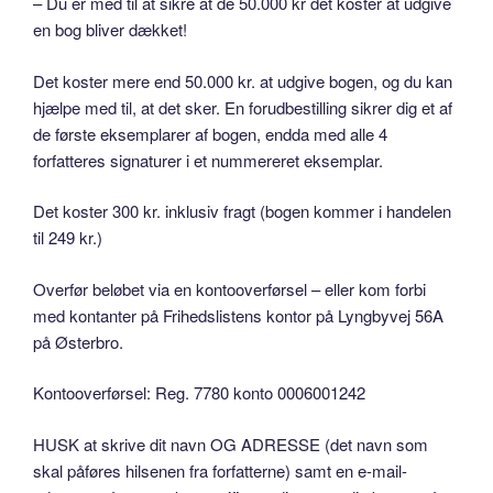
– Du er med til at sikre at de 50.000 kr det koster at udgive
en bog bliver dækket!
Det koster mere end 50.000 kr. at udgive bogen, og du kan
hjælpe med til, at det sker. En forudbestilling sikrer dig et af
de første eksemplarer af bogen, endda med alle 4
forfatteres signaturer i et nummereret eksemplar.
Det koster 300 kr. inklusiv fragt (bogen kommer i handelen
til 249 kr.)
Overfør beløbet via en kontooverførsel – eller kom forbi
med kontanter på Frihedslistens kontor på Lyngbyvej 56A
på Østerbro.
Kontooverførsel: Reg. 7780 konto 0006001242
HUSK at skrive dit navn OG ADRESSE (det navn som
skal påføres hilsenen fra forfatterne) samt en e-mail-