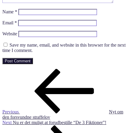
Name
*
Email
*
Website
Save my name, email, and website in this browser for the next
time I comment.
Post
Previous
Post
navigation
Previous
Nyt om
den forsvundne straffelov
Next
Next
Nu er det muligt at forudbestille “De 3 Fiktioner”!
Post