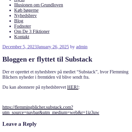
Illusionen om Grundloven
Køb bøgerne
Nyhedsbrev
Blog
Fodnoter
Om De 3 Fiktioner
Kontakt
Posted
December 5, 2023
January 26, 2025
by
admin
on
Bloggen er flyttet til Substack
Der er oprettet et nyhedsbrev på mediet “Substack”, hvor Flemming
Blichers nyheder i fremtiden vil blive sendt fra.
Du kan abonnere på nyhedsbrevet
HER!
:
https://flemmingblicher.substack.com?
utm_source=navbar&utm_medium=web&r=1iz3uw
Leave a Reply