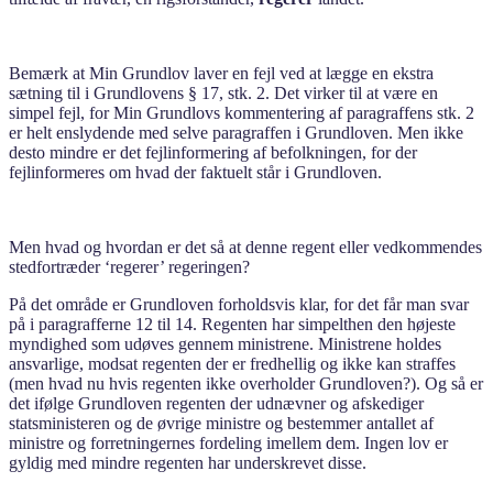
Bemærk at Min Grundlov laver en fejl ved at lægge en ekstra
sætning til i Grundlovens § 17, stk. 2. Det virker til at være en
simpel fejl, for Min Grundlovs kommentering af paragraffens stk. 2
er helt enslydende med selve paragraffen i Grundloven. Men ikke
desto mindre er det fejlinformering af befolkningen, for der
fejlinformeres om hvad der faktuelt står i Grundloven.
Men hvad og hvordan er det så at denne regent eller vedkommendes
stedfortræder ‘regerer’ regeringen?
På det område er Grundloven forholdsvis klar, for det får man svar
på i paragrafferne 12 til 14. Regenten har simpelthen den højeste
myndighed som udøves gennem ministrene. Ministrene holdes
ansvarlige, modsat regenten der er fredhellig og ikke kan straffes
(men hvad nu hvis regenten ikke overholder Grundloven?). Og så er
det ifølge Grundloven regenten der udnævner og afskediger
statsministeren og de øvrige ministre og bestemmer antallet af
ministre og forretningernes fordeling imellem dem. Ingen lov er
gyldig med mindre regenten har underskrevet disse.