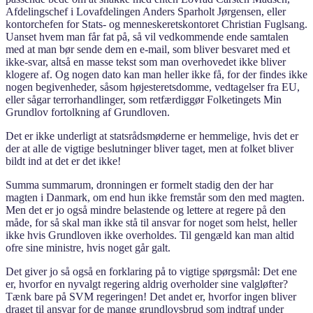
Afdelingschef i Lovafdelingen Anders Sparholt Jørgensen, eller
kontorchefen for Stats- og menneskeretskontoret Christian Fuglsang.
Uanset hvem man får fat på, så vil vedkommende ende samtalen
med at man bør sende dem en e-mail, som bliver besvaret med et
ikke-svar, altså en masse tekst som man overhovedet ikke bliver
klogere af. Og nogen dato kan man heller ikke få, for der findes ikke
nogen begivenheder, såsom højesteretsdomme, vedtagelser fra EU,
eller sågar terrorhandlinger, som retfærdiggør Folketingets Min
Grundlov fortolkning af Grundloven.
Det er ikke underligt at statsrådsmøderne er hemmelige, hvis det er
der at alle de vigtige beslutninger bliver taget, men at folket bliver
bildt ind at det er det ikke!
Summa summarum, dronningen er formelt stadig den der har
magten i Danmark, om end hun ikke fremstår som den med magten.
Men det er jo også mindre belastende og lettere at regere på den
måde, for så skal man ikke stå til ansvar for noget som helst, heller
ikke hvis Grundloven ikke overholdes. Til gengæld kan man altid
ofre sine ministre, hvis noget går galt.
Det giver jo så også en forklaring på to vigtige spørgsmål: Det ene
er, hvorfor en nyvalgt regering aldrig overholder sine valgløfter?
Tænk bare på SVM regeringen! Det andet er, hvorfor ingen bliver
draget til ansvar for de mange grundlovsbrud som indtraf under