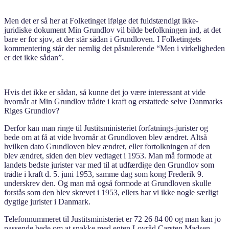
Men det er så her at Folketinget ifølge det fuldstændigt ikke-
juridiske dokument Min Grundlov vil bilde befolkningen ind, at det
bare er for sjov, at der står sådan i Grundloven. I Folketingets
kommentering står der nemlig det påstulerende “Men i virkeligheden
er det ikke sådan”.
Hvis det ikke er sådan, så kunne det jo være interessant at vide
hvornår at Min Grundlov trådte i kraft og erstattede selve Danmarks
Riges Grundlov?
Derfor kan man ringe til Justitsministeriet forfatnings-jurister og
bede om at få at vide hvornår at Grundloven blev ændret. Altså
hvilken dato Grundloven blev ændret, eller fortolkningen af den
blev ændret, siden den blev vedtaget i 1953. Man må formode at
landets bedste jurister var med til at udfærdige den Grundlov som
trådte i kraft d. 5. juni 1953, samme dag som kong Frederik 9.
underskrev den. Og man må også formode at Grundloven skulle
forstås som den blev skrevet i 1953, ellers har vi ikke nogle særligt
dygtige jurister i Danmark.
Telefonnummeret til Justitsministeriet er 72 26 84 00 og man kan jo
passende bede om at snakke med enten Lovråd Carsten Madsen,