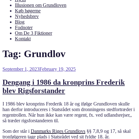
Illusionen om Grundloven
Køb bøgerne
Nyhedsbrev
Blog
Fodnoter
Om De 3 Fiktioner
Kontakt
Tag:
Grundlov
Posted
September 1, 2023
February 19, 2025
on
Dengang i 1986 da kronprins Frederik
blev Rigsforstander
I 1986 blev kronprins Frederik 18 år og ifølge Grundloven skulle
han derfor introduceres i Statsrådet som dronningens stedfortræder i
regentrollen. Når hun ikke kan være regent, fx. ved udlandsrejser,,
så træder rigsforstanderen til.
Som der står i
Danmarks Riges Grundlovs
§§ 7,8,9 og 17, så skal
tronfølgeren tage plads i Statsrådet ved sit fyldte 18. år.