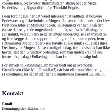
corona-tiden, og hvorfor statsministeren stadig hedder Mette
Frederiksen og Rigspolitichefen Thorkild Fogde.
I den forbindelse har det været interessant at iagttage at tidligere
Fødevarer- og fiskeriminister Mogens Jensen var den eneste der blev
fyret som følge af Minkskandalen. Til gengæld var han også den
eneste der reagerede nogenlunde rationelt, set fra befolkningens
synspunkt, ved at iværksætte en intern undersøgelse i sit ministerie
og fremlægge det i en rapport kun 2 uger efter pressemødet, hvor
statsminister Mette Frederiksen fortalte at alle mink skulle slås ihjel.
Det fortryder Mogens Jensen muligvis i dag, for det viste at han ikke
havde læst den Grundlov ordentligt, som han underskrev på sin
første arbejdsdag i Folketinget, da han i sin tid blev valgt ind.
For ethvert folketingsmedlem bliver bedt om at overholde
Grundloven (ikke Min Grundlov!) når han eller hun bliver valgt ind
i Folketinget, for sådan står der i Grundlovens paragraf 32, stk. 7.
Kontakt
Email
flemming@de3fiktioner.dk