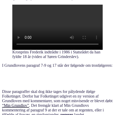
Kronprins Frederik indtrådte i 1986 i Statsrådet da han
fyldte 18 år (video af Søren Grinderslev).
I Grundlovens paragraf 7-9 og 17 står der følgende om tronfølgeren:
Disse paragraffer skal dog ikke tages for pålydende ifølge
Folketinget. Derfor har Folketinget udgivet en ny version af
Grundloven med kommentarer, som noget misvisende er blevet døbt
“Min Grundlov”
. Det fremgår klart af Min Grundlovs
kommentering af paragraf 9 at der er tale om at regenten, eller i
tilfælde af fravær, en rigsforstander,
regerer
landet.