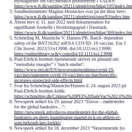
myndigheder om vaccinebatch problemerne i VAERS:
https://www.ft.dk/samling/20211/almdel/epi/bilag/195/index.ht
Sundhedsminister Magnus Heunickes svar på det åbne brev:
https://www.ft.dk/samling/20211/almdel/epi/spm/93/index.htm
Åbent brev d. 11. juni 2022 med dokumentation for
signifikante forskelle i bivirkningsgrad i Danmark:
https://www.ft.dk/samling/20211/almdel/epi/bilag/369/index.ht
Schmeling M, Manniche V, Hansen PR. Batch- dependent
safety of the BNT162b2 mRNA COVID- 19 vaccine. Eur J
Clin Invest. 2023;53:e13998. doi:10.1111/eci.13998:
https://onlinelibrary.wiley.com/doi/10.1111/eci.13998
Paul-Ehrlich-Instituts hjemmeside skriver en påstand om
“metodiske mangler” i ‘batch-studiet’:
https://www.pei.de/EN/newsroom/positions/covid-19-
vaccines/statement-covid-19-vaccines-no-batchspecific-
increases-suspected-side-effects.html
Svar fra Schmeling/Manniche/Hansen d. 24. august 2023 på
Paul-Ehrlich-Instituts kritik:
https://schmeling.dk/Critique%20PEI%20SafeVac%202.0%20s
Newspeek artikel fra 19. januar 2023 “Davos – mødestedet
for the global banksters…”:
https://newspeek.info/davos-moedestedet-for-the-global-
banksters-og-deres-haandgange-maend-m-k-en-afdem-er-
som-bekendt-lars-loekke/
Newspeek artikel fra 18. december 2023 “Skræmmende lys