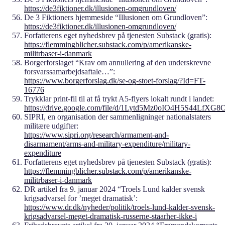
https://de3fiktioner.dk/illusionen-omgrundloven/
De 3 Fiktioners hjemmeside “Illusionen om Grundloven”:
https://de3fiktioner.dk/illusionen-omgrundloven/
Forfatterens eget nyhedsbrev på tjenesten Substack (gratis):
https://flemmingblicher.substack.com/p/amerikanske-
militrbaser-i-danmark
Borgerforslaget “Krav om annullering af den underskrevne
forsvarssamarbejdsaftale…”:
https://www.borgerforslag.dk/se-og-stoet-forslag/?Id=FT-
16776
Trykklar print-fil til at få trykt A5-flyers lokalt rundt i landet:
https://drive.google.com/file/d/1Lytd5Mz0oIO4H5S44LfX
SIPRI, en organisation der sammenligninger nationalstaters
militære udgifter:
https://www.sipri.org/research/armament-and-
disarmament/arms-and-military-expenditure/military-
expenditure
Forfatterens eget nyhedsbrev på tjenesten Substack (gratis):
https://flemmingblicher.substack.com/p/amerikanske-
militrbaser-i-danmark
DR artikel fra 9. januar 2024 “Troels Lund kalder svensk
krigsadvarsel for ’meget dramatisk’:
https://www.dr.dk/nyheder/politik/troels-lund-kalder-svensk-
krigsadvarsel-meget-dramatisk-russerne-staarher-ikke-i