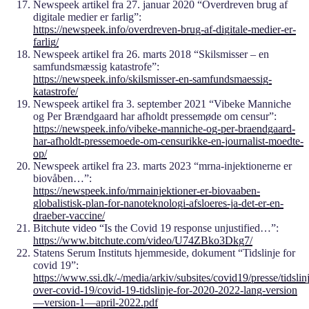
Newspeek artikel fra 27. januar 2020 “Overdreven brug af
digitale medier er farlig”:
https://newspeek.info/overdreven-brug-af-digitale-medier-er-
farlig/
Newspeek artikel fra 26. marts 2018 “Skilsmisser – en
samfundsmæssig katastrofe”:
https://newspeek.info/skilsmisser-en-samfundsmaessig-
katastrofe/
Newspeek artikel fra 3. september 2021 “Vibeke Manniche
og Per Brændgaard har afholdt pressemøde om censur”:
https://newspeek.info/vibeke-manniche-og-per-braendgaard-
har-afholdt-pressemoede-om-censurikke-en-journalist-moedte-
op/
Newspeek artikel fra 23. marts 2023 “mrna-injektionerne er
biovåben…”:
https://newspeek.info/mrnainjektioner-er-biovaaben-
globalistisk-plan-for-nanoteknologi-afsloeres-ja-det-er-en-
draeber-vaccine/
Bitchute video “Is the Covid 19 response unjustified…”:
https://www.bitchute.com/video/U74ZBko3Dkg7/
Statens Serum Instituts hjemmeside, dokument “Tidslinje for
covid 19”:
https://www.ssi.dk/-/media/arkiv/subsites/covid19/presse/tidslin
over-covid-19/covid-19-tidslinje-for-2020-2022-lang-version
—version-1—april-2022.pdf