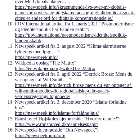
over Mr. Globals planer…”:
https://newspeek.info/skraemmende-lys-over-mr-globals-
planer-om-overvaagningskameraer-og-digitalidentitet-i-smart-
cities-et-andet-ord-for-digitale-koncentrationslejre/
POV.International artikel fra 1. marts 2021 “Postmodernisme
og identitetspolitik har Fanden skabt”:
https://pov.international/postmodernisme-identitetspolitik-
fanden-skabt/
Newspeek artikel fra 2. august 2022 “Klima-alarmisterne
fylder os med løgn…”:
https://newspeek.info/
Wikipedia opslag “The Matrix”:
https://en.wikipedia.org/wiki/The_Matrix
Newspeek artikel fra 9. april 2022 “Derrick Broze: Mens du
var optaget af Will Smith…”:
https://newspeek.info/derrick-broze-mens-du-var-optaget-af-
will-smith-moedtes-den-globalistiske-elite-paaet-
verdensregerings-topmoede/
Newspeek artikel fra 3. december 2020 “Islams forfaldne
hus”:
https://newspeek.info/islams-forfaldne-hus/
Rønshoved Højskoles hjemmeside “Hvorfor danne?”:
https://www.ronshoved.dk/dannelsespapir/
Newspeeks hjemmeside “Om Newspeek”:
https://newspeek.info/om/