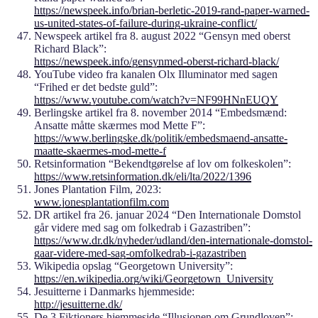
https://newspeek.info/brian-berletic-2019-rand-paper-warned-
us-united-states-of-failure-during-ukraine-conflict/
Newspeek artikel fra 8. august 2022 “Gensyn med oberst
Richard Black”:
https://newspeek.info/gensynmed-oberst-richard-black/
YouTube video fra kanalen Olx Illuminator med sagen
“Frihed er det bedste guld”:
https://www.youtube.com/watch?v=NF99HNnEUQY
Berlingske artikel fra 8. november 2014 “Embedsmænd:
Ansatte måtte skærmes mod Mette F”:
https://www.berlingske.dk/politik/embedsmaend-ansatte-
maatte-skaermes-mod-mette-f
Retsinformation “Bekendtgørelse af lov om folkeskolen”:
https://www.retsinformation.dk/eli/lta/2022/1396
Jones Plantation Film, 2023:
www.jonesplantationfilm.com
DR artikel fra 26. januar 2024 “Den Internationale Domstol
går videre med sag om folkedrab i Gazastriben”:
https://www.dr.dk/nyheder/udland/den-internationale-domstol-
gaar-videre-med-sag-omfolkedrab-i-gazastriben
Wikipedia opslag “Georgetown University”:
https://en.wikipedia.org/wiki/Georgetown_University
Jesuitterne i Danmarks hjemmeside:
http://jesuitterne.dk/
De 3 Fiktioners hjemmeside “Illusionen om Grundloven”: