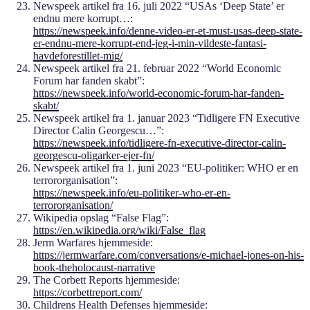
Newspeek artikel fra 16. juli 2022 “USAs ‘Deep State’ er
endnu mere korrupt…:
https://newspeek.info/denne-video-er-et-must-usas-deep-state-
er-endnu-mere-korrupt-end-jeg-i-min-vildeste-fantasi-
havdeforestillet-mig/
Newspeek artikel fra 21. februar 2022 “World Economic
Forum har fanden skabt”:
https://newspeek.info/world-economic-forum-har-fanden-
skabt/
Newspeek artikel fra 1. januar 2023 “Tidligere FN Executive
Director Calin Georgescu…”:
https://newspeek.info/tidligere-fn-executive-director-calin-
georgescu-oligarker-ejer-fn/
Newspeek artikel fra 1. juni 2023 “EU-politiker: WHO er en
terrororganisation”:
https://newspeek.info/eu-politiker-who-er-en-
terrororganisation/
Wikipedia opslag “False Flag”:
https://en.wikipedia.org/wiki/False_flag
Jerm Warfares hjemmeside:
https://jermwarfare.com/conversations/e-michael-jones-on-his-
book-theholocaust-narrative
The Corbett Reports hjemmeside:
https://corbettreport.com/
Childrens Health Defenses hjemmeside: