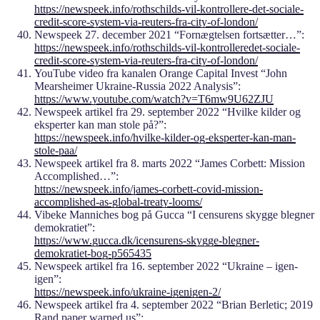
https://newspeek.info/rothschilds-vil-kontrollere-det-sociale-
credit-score-system-via-reuters-fra-city-of-london/
Newspeek 27. december 2021 “Fornægtelsen fortsætter…”:
https://newspeek.info/rothschilds-vil-kontrolleredet-sociale-
credit-score-system-via-reuters-fra-city-of-london/
YouTube video fra kanalen Orange Capital Invest “John
Mearsheimer Ukraine-Russia 2022 Analysis”:
https://www.youtube.com/watch?v=T6mw9U62ZJU
Newspeek artikel fra 29. september 2022 “Hvilke kilder og
eksperter kan man stole på?”:
https://newspeek.info/hvilke-kilder-og-eksperter-kan-man-
stole-paa/
Newspeek artikel fra 8. marts 2022 “James Corbett: Mission
Accomplished…”:
https://newspeek.info/james-corbett-covid-mission-
accomplished-as-global-treaty-looms/
Vibeke Manniches bog på Gucca “I censurens skygge blegner
demokratiet”:
https://www.gucca.dk/icensurens-skygge-blegner-
demokratiet-bog-p565435
Newspeek artikel fra 16. september 2022 “Ukraine – igen-
igen”:
https://newspeek.info/ukraine-igenigen-2/
Newspeek artikel fra 4. september 2022 “Brian Berletic; 2019
Rand paper warned us”: