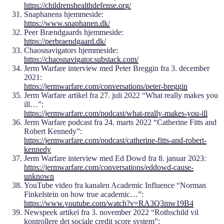
https://childrenshealthdefense.org/
Snaphanens hjemmeside:
https://www.snaphanen.dk/
Peer Brændgaards hjemmeside:
https://perbraendgaard.dk/
Chaosnavigators hjemmeside:
https://chaosnavigator.substack.com/
Jerm Warfare interview med Peter Breggin fra 3. december
2021:
https://jermwarfare.com/conversations/peter-breggin
Jerm Warfare artikel fra 27. juli 2022 “What really makes you
ill…”:
https://jermwarfare.com/podcast/what-really-makes-you-ill
Jerm Warfare podcast fra 24. marts 2022 “Catherine Fitts and
Robert Kennedy”:
https://jermwarfare.com/podcast/catherine-fitts-and-robert-
kennedy
Jerm Warfare interview med Ed Dowd fra 8. januar 2023:
https://jermwarfare.com/conversations/eddowd-cause-
unknown
YouTube video fra kanalen Academic Influence “Norman
Finkelstein on how true academic…”:
https://www.youtube.com/watch?v=RA3Q3mw19B4
Newspeek artikel fra 3. november 2022 “Rothschild vil
kontrollere det sociale credit score system”: