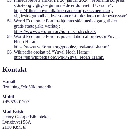
Frihedsbrevets artikel fra 20. januar 2024 “Frømandskorpsets
største og vigtigste gummibåde er doneret til Ukraine”:
https://frihedsbrevet.dk/froemandskorpsets-stoerste-og-
vigtigste-gummibaade-er-doneret-tilukraine-parti-kraever-svar/
World Economic Forums hjemmeside med adgang til det
gratis strategiske værktøj:
https://www.weforum.org/join-us/individuals/
World Economic Forums præsentation af professor Yuval
Hoah Harari:
https://www.weforum.org/people/yuval-noah-harari/
Wikipedia opslag på “Yuval Noah Harari”:
https://en.wikipedia.org/wiki/Yuval_Noah_Harari
Kontakt
E-mail
flemming@de3fiktioner.dk
Mobil
+45 53891307
Mød fysisk
Henry George Biblioteket
Lyngbyvej 56A
2100 Kbh. Ø